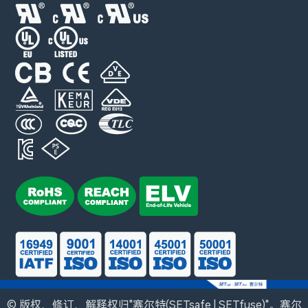
© 版权、修订、解释权归"赛尔特(SETsafe | SETfuse)"。赛尔