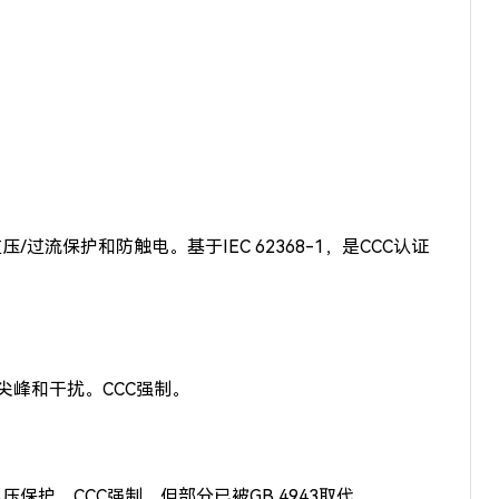
流保护和防触电。基于IEC 62368-1，是CCC认证
峰和干扰。CCC强制。
护。CCC强制，但部分已被GB 4943取代。