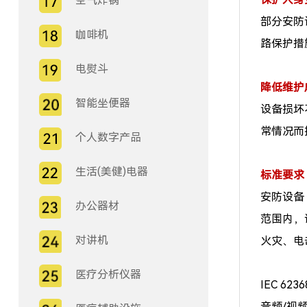
空气炸锅
部分安防
咖啡机
路保护措
电熨斗
降低维护
智能坐便器
设备损坏
常情况而
个人数字产品
生活(美健)电器
标准要求
安防设备
办公器材
范围内，
对讲机
火灾、电
医疗分析仪器
IEC 623
音频/视