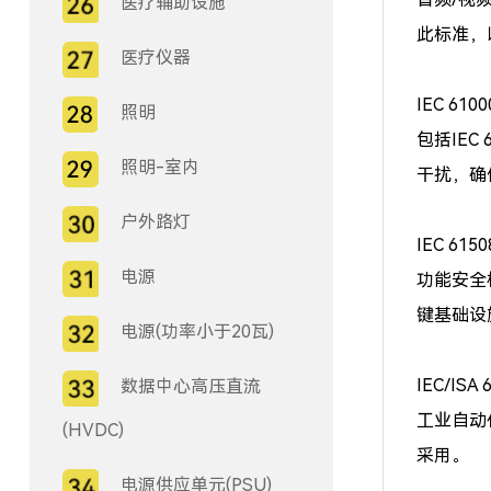
医疗辅助设施
此标准，
医疗仪器
IEC 6
照明
包括IEC
照明-室内
干扰，确
户外路灯
IEC 615
电源
功能安全
键基础设
电源(功率小于20瓦)
IEC/ISA
数据中心高压直流
工业自动
(HVDC)
采用。
电源供应单元(PSU)