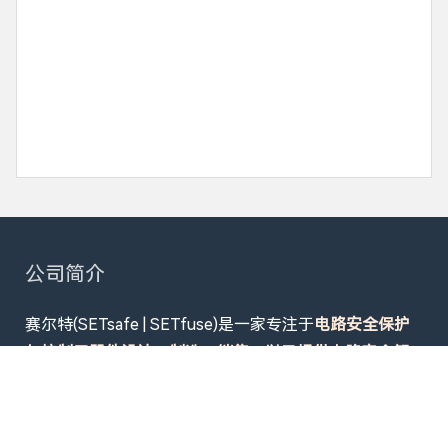
公司简介
赛尔特(SETsafe | SETfuse)是一家专注于
电路安全保护
与控制元器件设计、制造、销售，以及提供电路安全解
决方案的股份制企业
。产品畅销超50个国家，广泛应用
于
数据中心供配电系统及设备电源、机器人、新能源
（光伏、储能、EV充放电、移动电源、轻型新能源车、